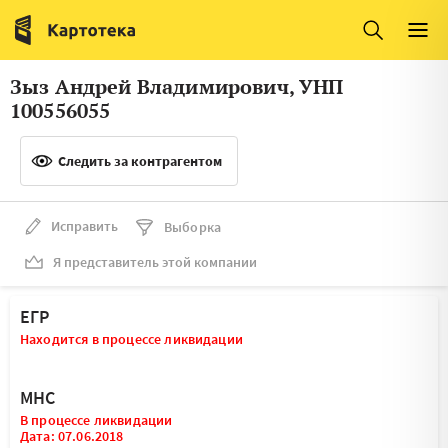
Италия
Ирландия
Люксембург
Литва
Зыз Андрей Владимирович, УНП
Латвия
Македония
100556055
Нидерланды
Норвегия
Следить за контрагентом
Словения
Сербия
Франция
Финляндия
Исправить
Выборка
Я представитель этой компании
Швеция
Эстония
Мальта
ЕГР
Находится в процессе ликвидации
МНС
В процессе ликвидации
Дата: 07.06.2018