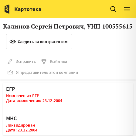
Италия
Ирландия
Люксембург
Литва
Калинов Сергей Петрович, УНП 100555615
Латвия
Македония
Следить за контрагентом
Нидерланды
Норвегия
Словения
Сербия
Исправить
Выборка
Франция
Финляндия
Я представитель этой компании
Швеция
Эстония
ЕГР
Мальта
Исключен из ЕГР
Дата исключения: 23.12.2004
МНС
Ликвидирован
Дата: 23.12.2004