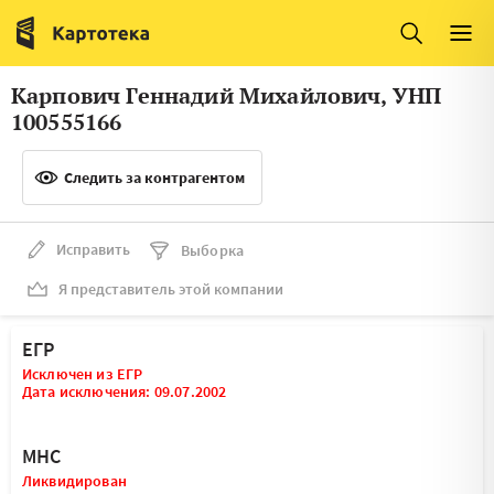
Италия
Ирландия
Люксембург
Литва
Карпович Геннадий Михайлович, УНП
Латвия
Македония
100555166
Нидерланды
Норвегия
Следить за контрагентом
Словения
Сербия
Франция
Финляндия
Исправить
Выборка
Я представитель этой компании
Швеция
Эстония
Мальта
ЕГР
Исключен из ЕГР
Дата исключения: 09.07.2002
МНС
Ликвидирован