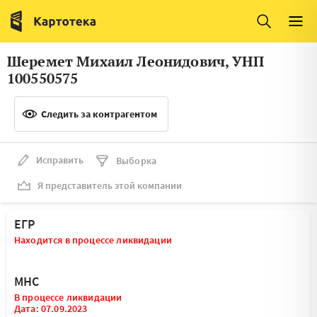
Италия
Ирландия
Люксембург
Литва
Шеремет Михаил Леонидович, УНП
Латвия
Македония
100550575
Нидерланды
Норвегия
Следить за контрагентом
Словения
Сербия
Франция
Финляндия
Исправить
Выборка
Я представитель этой компании
Швеция
Эстония
Мальта
ЕГР
Находится в процессе ликвидации
МНС
В процессе ликвидации
Дата: 07.09.2023