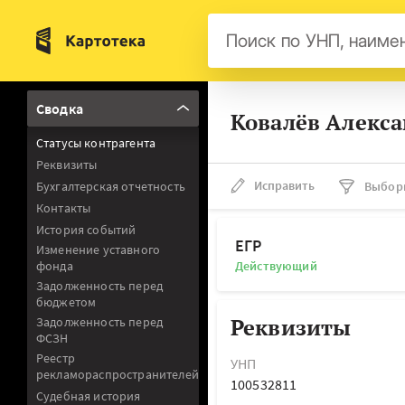
Бел
Сводка
Ковалёв Алекс
Авс
Статусы контрагента
Гер
Реквизиты
Люк
Исправить
Бухгалтерская отчетность
Выбор
Контакты
Нид
История событий
Фра
ЕГР
Изменение уставного
фонда
Действующий
Мал
Задолженность перед
бюджетом
Реквизиты
Задолженность перед
ФСЗН
Реестр
УНП
рекламораспространителей
100532811
Судебная история