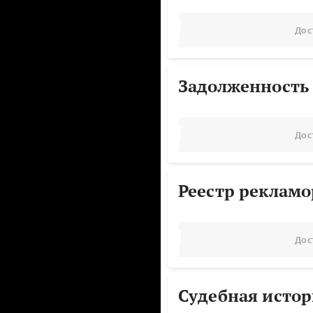
Дос
Задолженность
Дос
Реестр реклам
Дос
Судебная исто