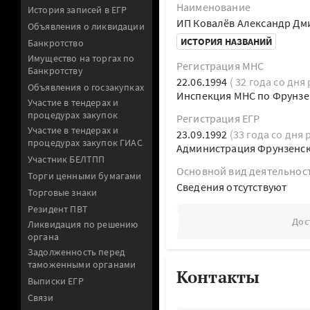
Наименование
История записей в ЕГР
ИП Ковалёв Александр Дм
Объявления о ликвидации
ИСТОРИЯ НАЗВАНИЙ
Банкротство
Имущество на торгах по
Регистрация МНС
Банкротству
22.06.1994
( 32 года со дня
Объявления о госзакупках
Инспекция МНС по Фрунзен
Участие в тендерах и
процедурах закупок
Регистрация ЕГР
Участие в тендерах и
23.09.1992
(33 года со дня 
процедурах закупок ГИАС
Администрация Фрунзенско
Участник БЕЛТПП
Основной вид деятельнос
Торги ценными бумагами
Cведения отсутствуют
Торговые знаки
Резидент ПВТ
Дос
Ликвидация по решению
органа
Задолженность перед
таможенными органами
Контакты
Выписки ЕГР
Связи