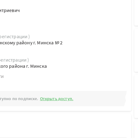
итриевич
 регистрации )
скому району г. Минска № 2
регистрации )
го района г. Минска
ти
тупно по подписке.
Открыть доступ.