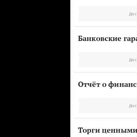
Дос
Банковские га
Дос
Отчёт о финанс
Дос
Торги ценными