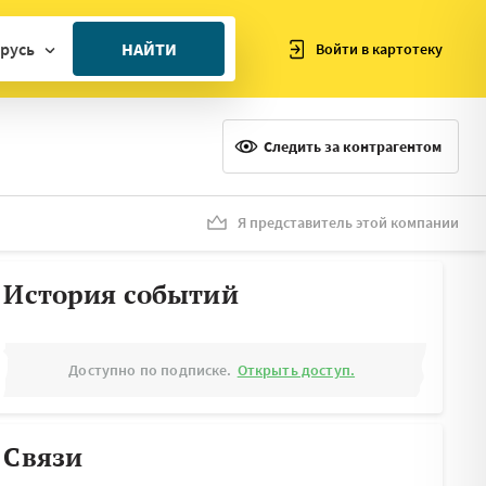
русь
НАЙТИ
Войти в картотеку
ан
ия
Следить за контрагентом
ия
ния
Я представитель этой компании
я
История событий
Доступно по подписке.
Открыть доступ.
Связи