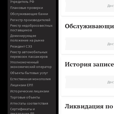
Учредитель РФ
Дос
Плановые проверки
Обслуживающие банки
Регистр производителей
Обслуживающи
Реестр недобросовестных
поставщиков
Доминирующее
положение на рынке
Дос
Резидент СЭЗ
Реестр автомобильных
перевозок пассажиров
Уполномоченный
История записе
экономический оператор
Объекты бытовых услуг
Естественная монополия
Дос
Лицензии ЕРЛ
Исторические лицензии
Торговые объекты
Аттестаты соответствия
Ликвидация по
Сертификаты и
декларации РБ