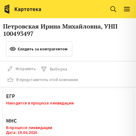
Италия
Ирландия
Люксембург
Литва
Петровская Ирина Михайловна, УНП
Латвия
Македония
100493497
Нидерланды
Норвегия
Следить за контрагентом
Словения
Сербия
Франция
Финляндия
Исправить
Выборка
Я представитель этой компании
Швеция
Эстония
Мальта
ЕГР
Находится в процессе ликвидации
МНС
В процессе ликвидации
Дата: 18.06.2026