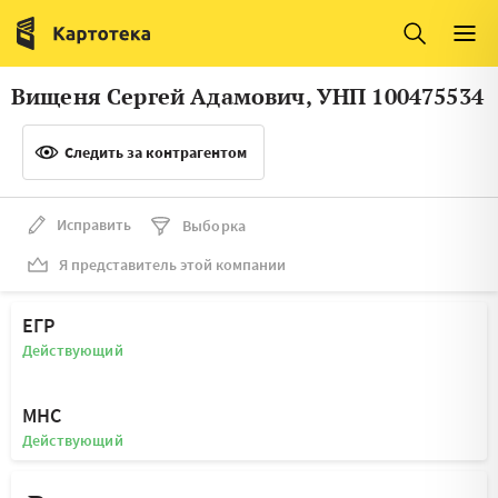
Италия
Ирландия
Люксембург
Литва
Вищеня Сергей Адамович, УНП 100475534
Латвия
Македония
Следить за контрагентом
Нидерланды
Норвегия
Словения
Сербия
Исправить
Выборка
Франция
Финляндия
Я представитель этой компании
Швеция
Эстония
ЕГР
Мальта
Действующий
МНС
Действующий