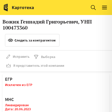
Италия
Ирландия
Люксембург
Литва
Вожик Геннадий Григорьевич, УНП
Латвия
Македония
100473360
Нидерланды
Норвегия
Следить за контрагентом
Словения
Сербия
Франция
Финляндия
Исправить
Выборка
Я представитель этой компании
Швеция
Эстония
Мальта
ЕГР
Исключен из ЕГР
МНС
Ликвидирован
Дата: 20.06.2023