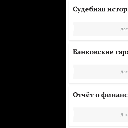
Судебная исто
Дос
Банковские га
Дос
Отчёт о финанс
Дос