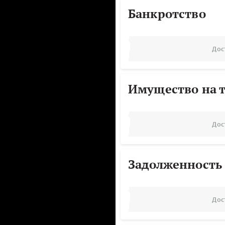
Банкротство
Дос
Имущество на т
Дос
Задолженность
Дос