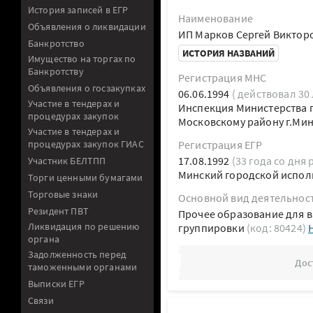
История записей в ЕГР
Наименование
Объявления о ликвидации
ИП Марков Сергей Виктор
Банкротство
ИСТОРИЯ НАЗВАНИЙ
Имущество на торгах по
Банкротству
Регистрация МНС
Объявления о госзакупках
06.06.1994
( действовал 30 
Участие в тендерах и
Инспекция Министерства п
процедурах закупок
Московскому району г.Ми
Участие в тендерах и
процедурах закупок ГИАС
Регистрация ЕГР
17.08.1992
(33 года со дня 
Участник БЕЛТПП
Минский городской испол
Торги ценными бумагами
Торговые знаки
Основной вид деятельнос
Резидент ПВТ
Прочее образование для в
Ликвидация по решению
группировки
(код: 80424)
органа
Задолженность перед
Дос
таможенными органами
Выписки ЕГР
Связи