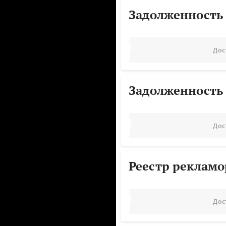
Задолженность
Дос
Задолженность
Дос
Реестр реклам
Дос