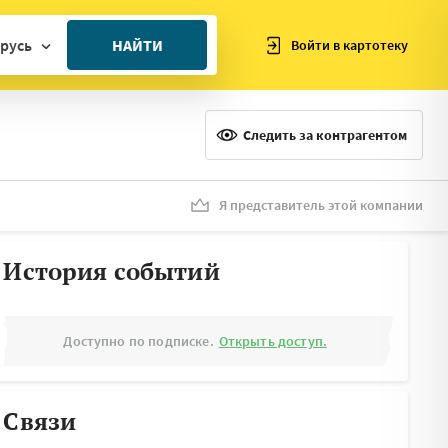
русь
НАЙТИ
Войти в картотеку
ан
ия
Следить за контрагентом
ия
ния
Я представитель этой компании
я
История событий
Доступно по подписке.
Открыть доступ.
Связи