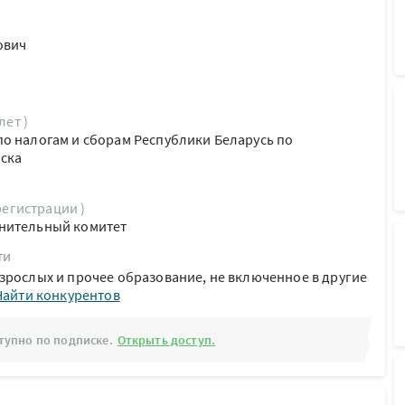
ович
лет )
о налогам и сборам Республики Беларусь по
нска
регистрации )
нительный комитет
ти
зрослых и прочее образование, не включенное в другие
Найти конкурентов
тупно по подписке.
Открыть доступ.