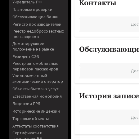
Контакты
Учредитель РФ
Плановые проверки
Обслуживающие банки
Регистр производителей
Дос
Реестр недобросовестных
поставщиков
Доминирующее
Обслуживающи
положение на рынке
Резидент СЭЗ
Реестр автомобильных
перевозок пассажиров
Дос
Уполномоченный
экономический оператор
Объекты бытовых услуг
История записе
Естественная монополия
Лицензии ЕРЛ
Исторические лицензии
Дос
Торговые объекты
Аттестаты соответствия
Сертификаты и
декларации РБ