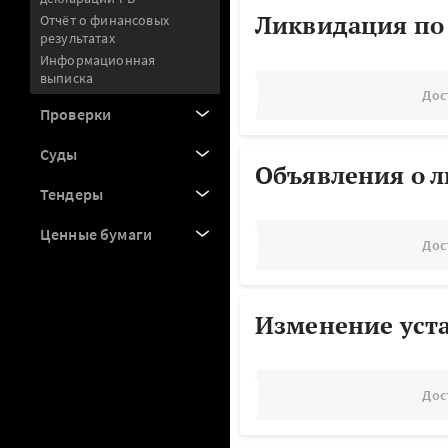
Ликвидация по
Отчёт о финансовых
результатах
Информационная
выписка
Дос
Проверки
Суды
Объявления о 
Тендеры
Ценные бумаги
Дос
Изменение уст
Дос