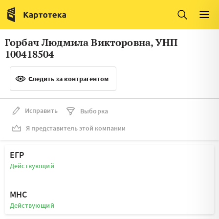
Италия
Ирландия
Люксембург
Литва
Горбач Людмила Викторовна, УНП
Латвия
Македония
100418504
Нидерланды
Норвегия
Следить за контрагентом
Словения
Сербия
Франция
Финляндия
Исправить
Выборка
Я представитель этой компании
Швеция
Эстония
Мальта
ЕГР
Действующий
МНС
Действующий