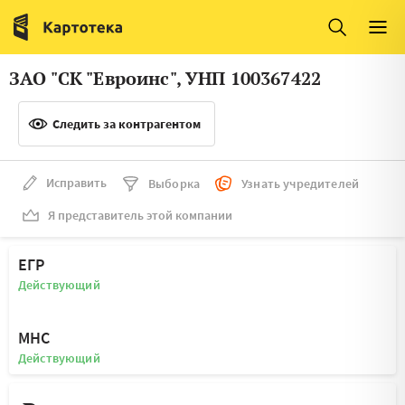
Италия
Ирландия
Люксембург
Литва
ЗАО "СК "Евроинс", УНП 100367422
Латвия
Македония
Следить за контрагентом
Нидерланды
Норвегия
Словения
Сербия
Исправить
Выборка
Узнать учредителей
Франция
Финляндия
Я представитель этой компании
Швеция
Эстония
ЕГР
Мальта
Действующий
МНС
Действующий