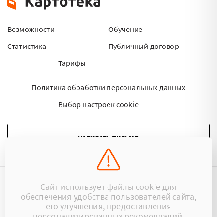
Возможности
Обучение
Статистика
Публичный договор
Тарифы
Политика обработки персональных данных
Выбор настроек cookie
НАПИСАТЬ ПИСЬМО
Сайт использует файлы cookie для
©2015 - 2026 Kartoteka.by Все права защищены.
обеспечения удобства пользователей сайта,
его улучшения, предоставления
+375 (29) 17-383-17
ООО «Картотека»
персонализированных рекомендаций.