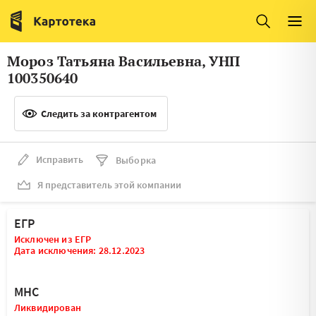
Италия
Ирландия
Люксембург
Литва
Мороз Татьяна Васильевна, УНП
Латвия
Македония
100350640
Нидерланды
Норвегия
Следить за контрагентом
Словения
Сербия
Франция
Финляндия
Исправить
Выборка
Я представитель этой компании
Швеция
Эстония
Мальта
ЕГР
Исключен из ЕГР
Дата исключения: 28.12.2023
МНС
Ликвидирован