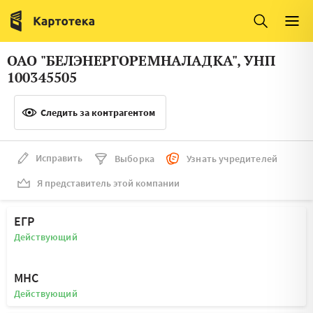
Италия
Ирландия
Люксембург
Литва
ОАО "БЕЛЭНЕРГОРЕМНАЛАДКА", УНП
Латвия
Македония
100345505
Нидерланды
Норвегия
Следить за контрагентом
Словения
Сербия
Франция
Финляндия
Исправить
Выборка
Узнать учредителей
Я представитель этой компании
Швеция
Эстония
Мальта
ЕГР
Действующий
МНС
Действующий