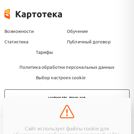
Возможности
Обучение
Статистика
Публичный договор
Тарифы
Политика обработки персональных данных
Выбор настроек cookie
НАПИСАТЬ ПИСЬМО
Сайт использует файлы cookie для
©2015 - 2026 Kartoteka.by Все права защищены.