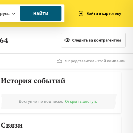
русь
НАЙТИ
Войти в картотеку
ан
64
ия
Следить за контрагентом
ия
ния
Я представитель этой компании
я
История событий
Доступно по подписке.
Открыть доступ.
Связи