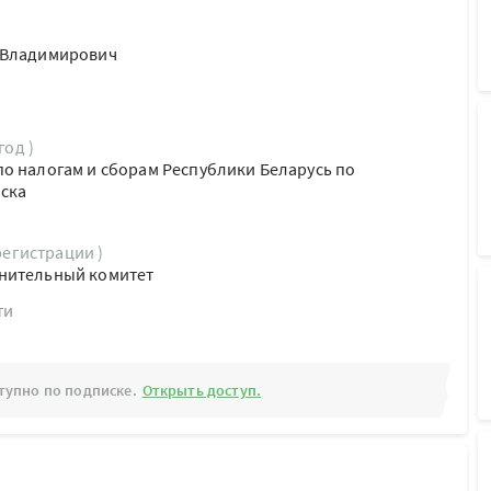
 Владимирович
год )
о налогам и сборам Республики Беларусь по
нска
регистрации )
нительный комитет
ти
тупно по подписке.
Открыть доступ.