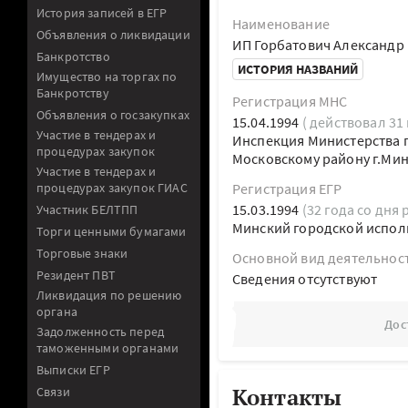
История записей в ЕГР
Наименование
Объявления о ликвидации
ИП Горбатович Александр
Банкротство
ИСТОРИЯ НАЗВАНИЙ
Имущество на торгах по
Банкротству
Регистрация МНС
Объявления о госзакупках
15.04.1994
( действовал 31 
Участие в тендерах и
Инспекция Министерства п
процедурах закупок
Московскому району г.Ми
Участие в тендерах и
процедурах закупок ГИАС
Регистрация ЕГР
15.03.1994
(32 года со дня 
Участник БЕЛТПП
Минский городской испол
Торги ценными бумагами
Торговые знаки
Основной вид деятельнос
Резидент ПВТ
Cведения отсутствуют
Ликвидация по решению
органа
Дос
Задолженность перед
таможенными органами
Выписки ЕГР
Контакты
Связи