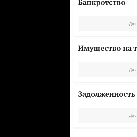
Банкротство
Дос
Имущество на т
Дос
Задолженность
Дос