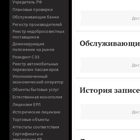
Учредитель РФ
Плановые проверки
Обслуживающие банки
Дос
Регистр производителей
Реестр недобросовестных
поставщиков
Обслуживающи
Доминирующее
положение на рынке
Резидент СЭЗ
Реестр автомобильных
Дос
перевозок пассажиров
Уполномоченный
экономический оператор
История записе
Объекты бытовых услуг
Естественная монополия
Лицензии ЕРЛ
Исторические лицензии
Дос
Торговые объекты
Аттестаты соответствия
Сертификаты и
декларации РБ