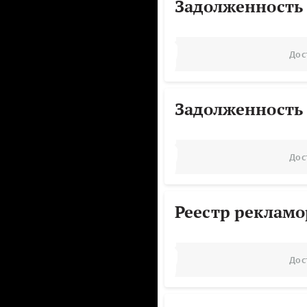
Задолженность
Дос
Задолженность
Дос
Реестр реклам
Дос