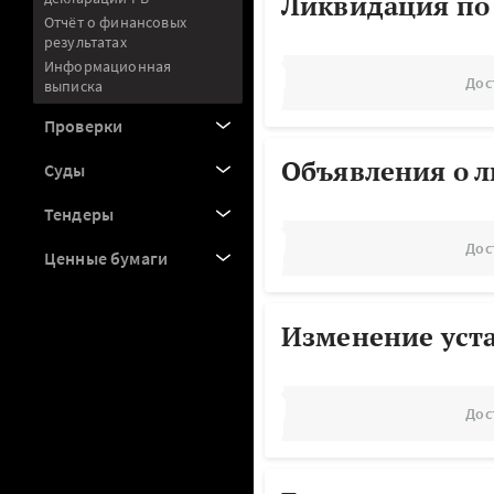
Ликвидация по
Отчёт о финансовых
результатах
Информационная
Дос
выписка
Проверки
Объявления о 
Суды
Тендеры
Дос
Ценные бумаги
Изменение уст
Дос