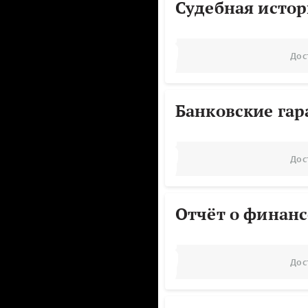
Судебная исто
Дос
Банковские га
Дос
Отчёт о финанс
Дос