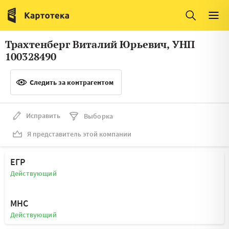
Италия
Ирландия
Люксембург
Литва
Трахтенберг Виталий Юрьевич, УНП
Латвия
Македония
100328490
Нидерланды
Норвегия
Следить за контрагентом
Словения
Сербия
Франция
Финляндия
Исправить
Выборка
Я представитель этой компании
Швеция
Эстония
Мальта
ЕГР
Действующий
МНС
Действующий