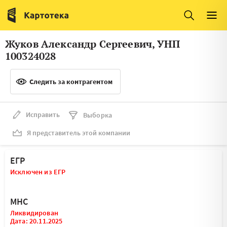
Италия
Ирландия
Люксембург
Литва
Жуков Александр Сергеевич, УНП
Латвия
Македония
100324028
Нидерланды
Норвегия
Следить за контрагентом
Словения
Сербия
Франция
Финляндия
Исправить
Выборка
Я представитель этой компании
Швеция
Эстония
Мальта
ЕГР
Исключен из ЕГР
МНС
Ликвидирован
Дата: 20.11.2025