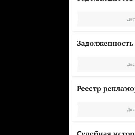
Дос
Задолженность
Дос
Реестр реклам
Дос
Судебная исто