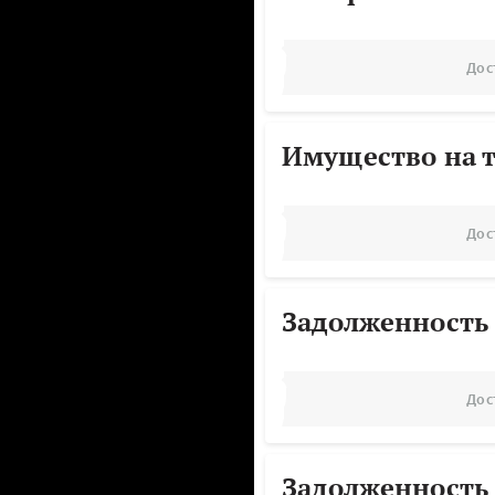
Дос
Имущество на т
Дос
Задолженность
Дос
Задолженность