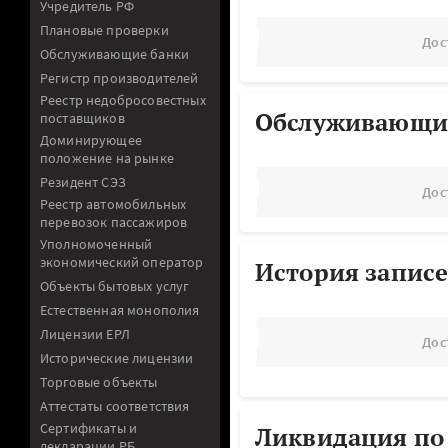
Учредитель РФ
Плановые проверки
Дос
Обслуживающие банки
Регистр производителей
Реестр недобросовестных
Обслуживающи
поставщиков
Доминирующее
положение на рынке
Резидент СЭЗ
Дос
Реестр автомобильных
перевозок пассажиров
Уполномоченный
экономический оператор
История записе
Объекты бытовых услуг
Естественная монополия
Лицензии ЕРЛ
Дос
Исторические лицензии
Торговые объекты
Аттестаты соответствия
Сертификаты и
Ликвидация по
декларации РБ