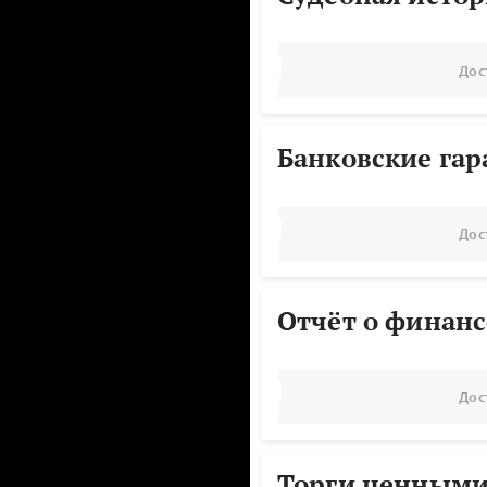
Дос
Банковские га
Дос
Отчёт о финанс
Дос
Торги ценными