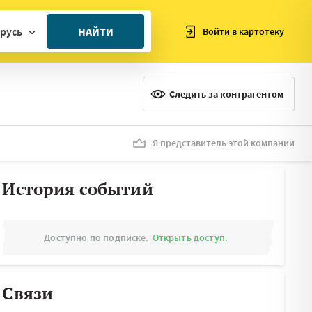
русь
НАЙТИ
Войти в картотеку
ан
ия
Следить за контрагентом
ия
ния
Я представитель этой компании
я
История событий
Доступно по подписке.
Открыть доступ.
Связи