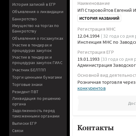
Наименование
История записей в ЕГР
ИП Старовойтов Евгений 
Объявления о ликвидации
ИСТОРИЯ НАЗВАНИЙ
Банкротство
Имущество на торгах по
Регистрация МНС
Банкротству
12.04.1994
( 32 года со дня
Объявления о госзакупках
Инспекция МНС по Заводск
Участие в тендерах и
процедурах закупок
Регистрация ЕГР
Участие в тендерах и
19.01.1993
(33 года со дня 
процедурах закупок ГИАС
Администрация Заводского
Участник БЕЛТПП
Основной вид деятельнос
Торги ценными бумагами
Розничная торговля через
Торговые знаки
конкурентов
Резидент ПВТ
Ликвидация по решению
Дос
органа
Задолженность перед
таможенными органами
Выписки ЕГР
Контакты
Связи