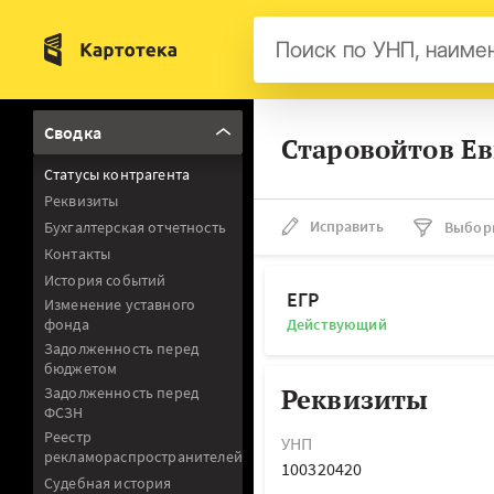
Бел
Сводка
Старовойтов Ев
Авс
Статусы контрагента
Гер
Реквизиты
Люк
Исправить
Бухгалтерская отчетность
Выбор
Контакты
Нид
История событий
Фра
ЕГР
Изменение уставного
фонда
Действующий
Мал
Задолженность перед
бюджетом
Реквизиты
Задолженность перед
ФСЗН
Реестр
УНП
рекламораспространителей
100320420
Судебная история