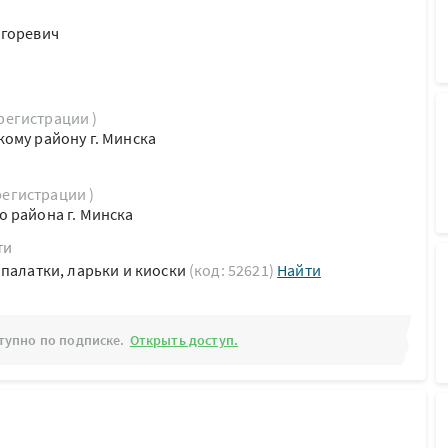
Игоревич
 регистрации )
ому району г. Минска
регистрации )
 района г. Минска
ти
 палатки, ларьки и киоски
(код: 52621)
Найти
тупно по подписке.
Открыть доступ.