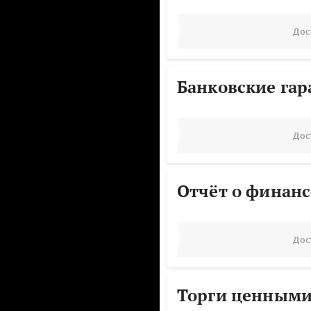
Дос
Банковские га
Дос
Отчёт о финанс
Дос
Торги ценными