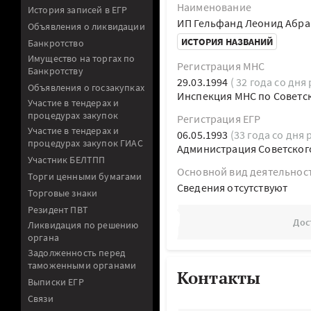
Наименование
История записей в ЕГР
ИП Гельфанд Леонид Абр
Объявления о ликвидации
ИСТОРИЯ НАЗВАНИЙ
Банкротство
Имущество на торгах по
Регистрация МНС
Банкротству
29.03.1994
( 32 года со дня
Объявления о госзакупках
Инспекция МНС по Советск
Участие в тендерах и
процедурах закупок
Регистрация ЕГР
Участие в тендерах и
06.05.1993
(33 года со дня 
процедурах закупок ГИАС
Администрация Советского
Участник БЕЛТПП
Основной вид деятельнос
Торги ценными бумагами
Cведения отсутствуют
Торговые знаки
Резидент ПВТ
Дос
Ликвидация по решению
органа
Задолженность перед
таможенными органами
Контакты
Выписки ЕГР
Связи