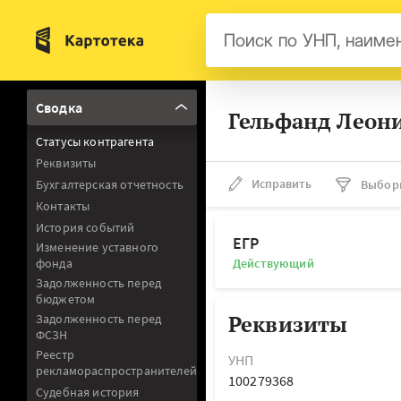
Бел
Сводка
Гельфанд Леон
Авс
Статусы контрагента
Гер
Реквизиты
Люк
Исправить
Бухгалтерская отчетность
Выбор
Контакты
Нид
История событий
Фра
ЕГР
Изменение уставного
фонда
Действующий
Мал
Задолженность перед
бюджетом
Реквизиты
Задолженность перед
ФСЗН
Реестр
УНП
рекламораспространителей
100279368
Судебная история