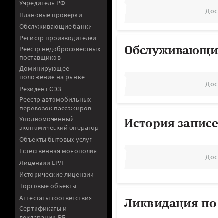
Учредитель РФ
Дос
Плановые проверки
Обслуживающие банки
Регистр производителей
Обслуживающи
Реестр недобросовестных
поставщиков
Доминирующее
положение на рынке
Дос
Резидент СЭЗ
Реестр автомобильных
перевозок пассажиров
Уполномоченный
История записе
экономический оператор
Объекты бытовых услуг
Естественная монополия
Дос
Лицензии ЕРЛ
Исторические лицензии
Торговые объекты
Аттестаты соответствия
Ликвидация по
Сертификаты и
декларации РБ