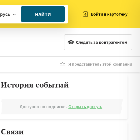
русь
НАЙТИ
Войти в картотеку
ан
ия
Следить за контрагентом
ия
ния
Я представитель этой компании
я
История событий
Доступно по подписке.
Открыть доступ.
Связи