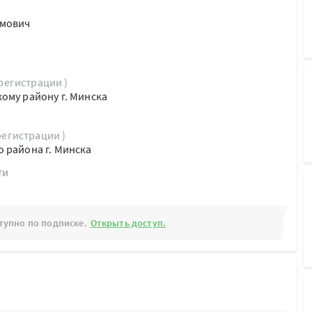
амович
 регистрации )
ому району г. Минска
регистрации )
 района г. Минска
ти
тупно по подписке.
Открыть доступ.