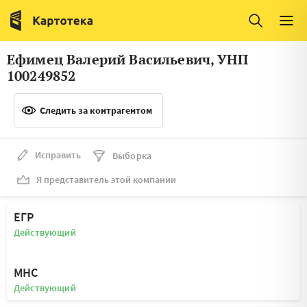
Италия
Ирландия
Люксембург
Литва
Ефимец Валерий Васильевич, УНП
Латвия
Македония
100249852
Нидерланды
Норвегия
Следить за контрагентом
Словения
Сербия
Франция
Финляндия
Исправить
Выборка
Я представитель этой компании
Швеция
Эстония
Мальта
ЕГР
Действующий
МНС
Действующий