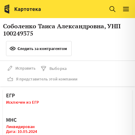
Италия
Ирландия
Люксембург
Литва
Соболенко Таиса Александровна, УНП
Латвия
Македония
100249375
Нидерланды
Норвегия
Следить за контрагентом
Словения
Сербия
Франция
Финляндия
Исправить
Выборка
Я представитель этой компании
Швеция
Эстония
Мальта
ЕГР
Исключен из ЕГР
МНС
Ликвидирован
Дата: 10.05.2024