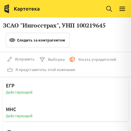
Италия
Ирландия
Люксембург
Литва
ЗСАО "Ингосстрах", УНП 100219645
Латвия
Македония
Следить за контрагентом
Нидерланды
Норвегия
Словения
Сербия
Исправить
Выборка
Узнать учредителей
Франция
Финляндия
Я представитель этой компании
Швеция
Эстония
ЕГР
Мальта
Действующий
МНС
Действующий