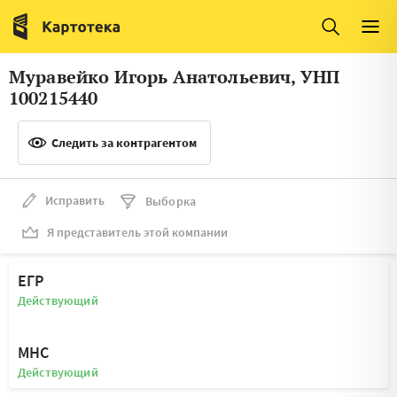
Италия
Ирландия
Люксембург
Литва
Муравейко Игорь Анатольевич, УНП
Латвия
Македония
100215440
Нидерланды
Норвегия
Следить за контрагентом
Словения
Сербия
Франция
Финляндия
Исправить
Выборка
Я представитель этой компании
Швеция
Эстония
Мальта
ЕГР
Действующий
МНС
Действующий