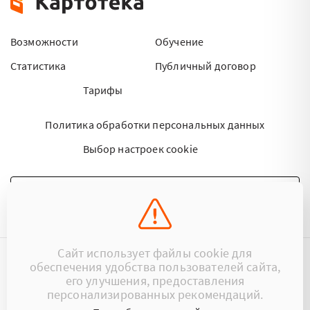
Возможности
Обучение
Статистика
Публичный договор
Тарифы
Политика обработки персональных данных
Выбор настроек cookie
НАПИСАТЬ ПИСЬМО
Сайт использует файлы cookie для
обеспечения удобства пользователей сайта,
©2015 - 2026 Kartoteka.by Все права защищены.
его улучшения, предоставления
персонализированных рекомендаций.
+375 (29) 17-383-17
ООО «Картотека»