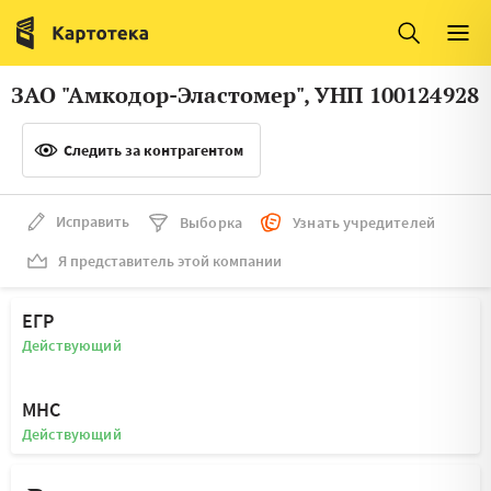
Италия
Ирландия
Люксембург
Литва
ЗАО "Амкодор-Эластомер", УНП 100124928
Латвия
Македония
Следить за контрагентом
Нидерланды
Норвегия
Словения
Сербия
Исправить
Выборка
Узнать учредителей
Франция
Финляндия
Я представитель этой компании
Швеция
Эстония
ЕГР
Мальта
Действующий
МНС
Действующий