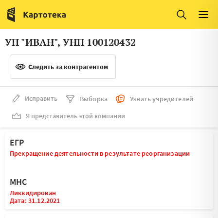
Италия
Ирландия
Люксембург
Литва
УП "ИВАН", УНП 100120432
Латвия
Македония
Следить за контрагентом
Нидерланды
Норвегия
Словения
Сербия
Исправить
Выборка
Узнать учредителей
Франция
Финляндия
Я представитель этой компании
Швеция
Эстония
ЕГР
Мальта
Прекращение деятельности в результате реорганизации
МНС
Ликвидирован
Дата: 31.12.2021