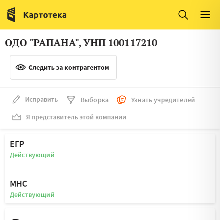
Италия
Ирландия
Люксембург
Литва
ОДО "РАПАНА", УНП 100117210
Латвия
Македония
Следить за контрагентом
Нидерланды
Норвегия
Словения
Сербия
Исправить
Выборка
Узнать учредителей
Франция
Финляндия
Я представитель этой компании
Швеция
Эстония
ЕГР
Мальта
Действующий
МНС
Действующий