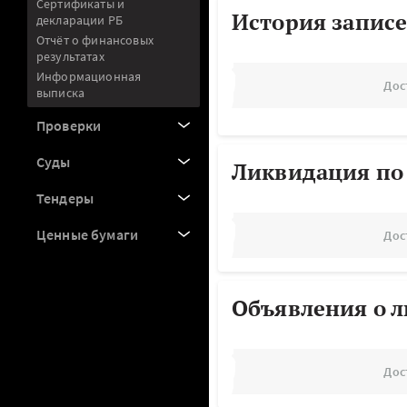
Сертификаты и
История записе
декларации РБ
Отчёт о финансовых
результатах
Информационная
Дос
выписка
Проверки
Суды
Ликвидация по
Тендеры
Ценные бумаги
Дос
Объявления о 
Дос