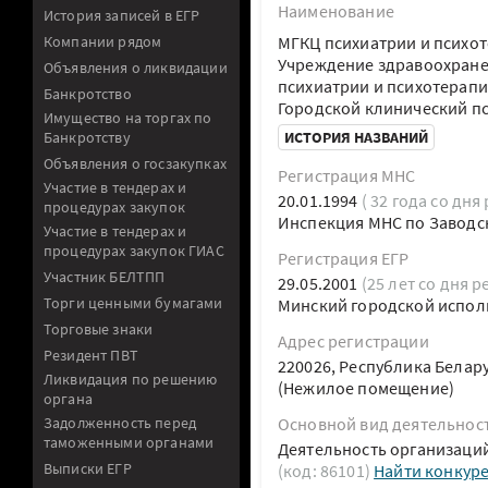
Наименование
История записей в ЕГР
Компании рядом
МГКЦ психиатрии и психо
Учреждение здравоохране
Объявления о ликвидации
психиатрии и психотерап
Банкротство
Городской клинический п
Имущество на торгах по
Банкротству
ИСТОРИЯ НАЗВАНИЙ
Объявления о госзакупках
Регистрация МНС
Участие в тендерах и
20.01.1994
( 32 года со дня
процедурах закупок
Инспекция МНС по Заводск
Участие в тендерах и
процедурах закупок ГИАС
Регистрация ЕГР
Участник БЕЛТПП
29.05.2001
(25 лет со дня р
Торги ценными бумагами
Минский городской испол
Торговые знаки
Адрес регистрации
Резидент ПВТ
220026, Республика Белару
Ликвидация по решению
(Нежилое помещение)
органа
Задолженность перед
Основной вид деятельнос
таможенными органами
Деятельность организаци
Выписки ЕГР
(код: 86101)
Найти конкур