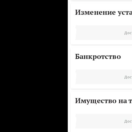
Изменение уст
Дос
Банкротство
Дос
Имущество на т
Дос