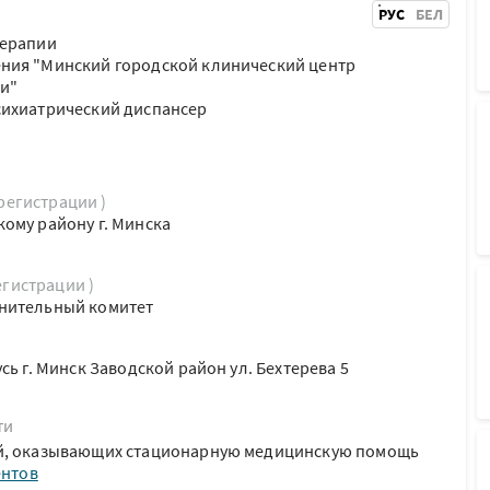
РУС
БЕЛ
терапии
ния "Минский городской клинический центр
ии"
сихиатрический диспансер
 регистрации )
ому району г. Минска
егистрации )
нительный комитет
сь г. Минск Заводской район ул. Бехтерева 5
ти
й, оказывающих стационарную медицинскую помощь
ентов