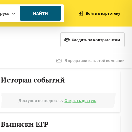
русь
НАЙТИ
Войти в картотеку
ан
ия
Следить за контрагентом
ия
ния
Я представитель этой компании
я
История событий
Доступно по подписке.
Открыть доступ.
Выписки ЕГР