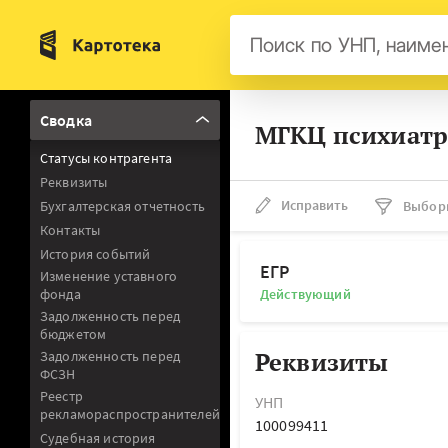
Бел
Сводка
МГКЦ психиатр
Авс
Статусы контрагента
Гер
Реквизиты
Люк
Исправить
Бухгалтерская отчетность
Выбор
Контакты
Нид
История событий
Фра
ЕГР
Изменение уставного
фонда
Действующий
Мал
Задолженность перед
бюджетом
Реквизиты
Задолженность перед
ФСЗН
Реестр
УНП
рекламораспространителей
100099411
Судебная история