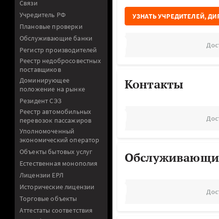
Связи
Учредитель РФ
УЗНАТЬ УЧРЕДИТЕЛЕЙ, ДИ
Плановые проверки
Обслуживающие банки
Дос
Регистр производителей
Реестр недобросовестных
поставщиков
Доминирующее
Контакты
положение на рынке
Резидент СЭЗ
Реестр автомобильных
Дос
перевозок пассажиров
Уполномоченный
экономический оператор
Объекты бытовых услуг
Обслуживающи
Естественная монополия
Лицензии ЕРЛ
Исторические лицензии
Дос
Торговые объекты
Аттестаты соответствия