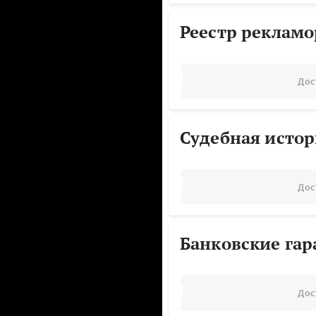
Реестр реклам
Дос
Судебная исто
Дос
Банковские га
Дос