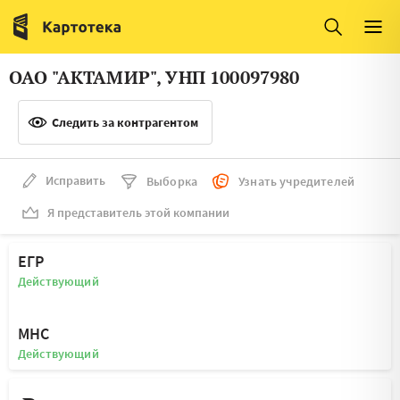
Италия
Ирландия
Люксембург
Литва
ОАО "АКТАМИР", УНП 100097980
Латвия
Македония
Следить за контрагентом
Нидерланды
Норвегия
Словения
Сербия
Исправить
Выборка
Узнать учредителей
Франция
Финляндия
Я представитель этой компании
Швеция
Эстония
ЕГР
Мальта
Действующий
МНС
Действующий