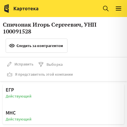
Италия
Ирландия
Люксембург
Литва
Спичонак Игорь Сергеевич, УНП
Латвия
Македония
100091528
Нидерланды
Норвегия
Следить за контрагентом
Словения
Сербия
Франция
Финляндия
Исправить
Выборка
Я представитель этой компании
Швеция
Эстония
Мальта
ЕГР
Действующий
МНС
Действующий