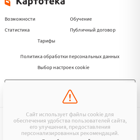
Возможности
Обучение
Статистика
Публичный договор
Тарифы
Политика обработки персональных данных
Выбор настроек cookie
НАПИСАТЬ ПИСЬМО
Сайт использует файлы cookie для
обеспечения удобства пользователей сайта,
©2015 - 2026 Kartoteka.by Все права защищены.
его улучшения, предоставления
персонализированных рекомендаций.
+375 (29) 17-383-17
ООО «Картотека»