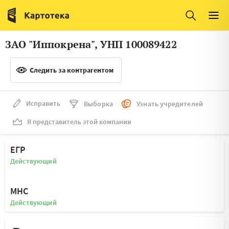
Италия
Ирландия
Люксембург
Литва
ЗАО "Иппокрена", УНП 100089422
Латвия
Македония
Следить за контрагентом
Нидерланды
Норвегия
Словения
Сербия
Исправить
Выборка
Узнать учредителей
Франция
Финляндия
Я представитель этой компании
Швеция
Эстония
ЕГР
Мальта
Действующий
МНС
Действующий