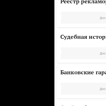
Реестр реклам
Дос
Судебная исто
Дос
Банковские га
Дос