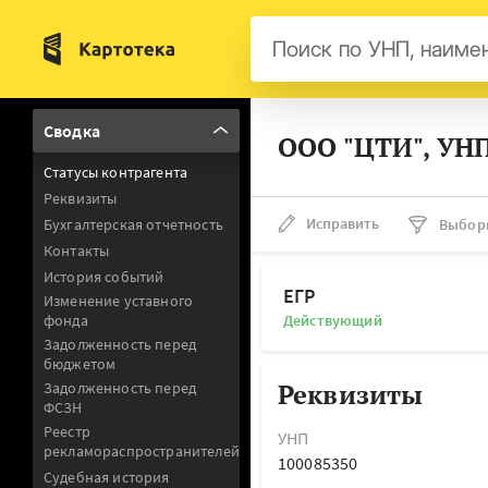
Бел
Сводка
ООО "ЦТИ", УН
Авс
Статусы контрагента
Гер
Реквизиты
Люк
Исправить
Бухгалтерская отчетность
Выбор
Контакты
Нид
История событий
Фра
ЕГР
Изменение уставного
фонда
Действующий
Мал
Задолженность перед
бюджетом
Реквизиты
Задолженность перед
ФСЗН
Реестр
УНП
рекламораспространителей
100085350
Судебная история