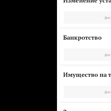
Изменение уст
Дос
Банкротство
Дос
Имущество на т
Дос