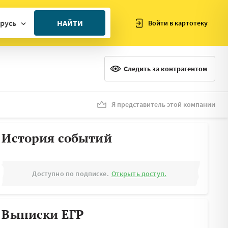
русь
НАЙТИ
Войти в картотеку
ан
ия
Следить за контрагентом
ия
ния
Я представитель этой компании
я
История событий
Доступно по подписке.
Открыть доступ.
Выписки ЕГР