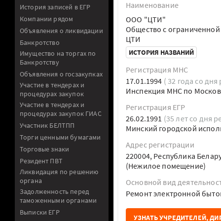
Наименование
История записей в ЕГР
Компании рядом
ООО "ЦТИ"
Общество с ограниченной
Объявления о ликвидации
ЦТИ
Банкротство
ИСТОРИЯ НАЗВАНИЙ
Имущество на торгах по
Банкротству
Регистрация МНС
Объявления о госзакупках
17.01.1994
( 32 года со дня
Участие в тендерах и
Инспекция МНС по Москов
процедурах закупок
Участие в тендерах и
Регистрация ЕГР
процедурах закупок ГИАС
26.02.1991
(35 лет со дня р
Участник БЕЛТПП
Минский городской испол
Торги ценными бумагами
Адрес регистрации
Торговые знаки
220004, Республика Белару
Резидент ПВТ
(Нежилое помещение)
Ликвидация по решению
органа
Основной вид деятельнос
Задолженность перед
Ремонт электронной быто
таможенными органами
Выписки ЕГР
УЗНАТЬ УЧРЕДИТЕЛЕЙ, ДИ