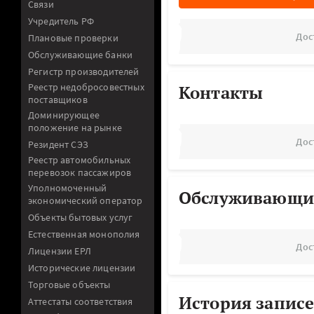
Связи
Учредитель РФ
Дос
Плановые проверки
Обслуживающие банки
Регистр производителей
Реестр недобросовестных
Контакты
поставщиков
Доминирующее
положение на рынке
Дос
Резидент СЭЗ
Реестр автомобильных
перевозок пассажиров
Уполномоченный
Обслуживающи
экономический оператор
Объекты бытовых услуг
Естественная монополия
Дос
Лицензии ЕРЛ
Исторические лицензии
Торговые объекты
История записе
Аттестаты соответствия