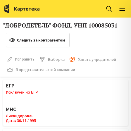
Италия
Ирландия
Люксембург
Литва
"ДОБРОДЕТЕЛЬ" ФОНД, УНП 100085031
Латвия
Македония
Следить за контрагентом
Нидерланды
Норвегия
Словения
Сербия
Исправить
Выборка
Узнать учредителей
Франция
Финляндия
Я представитель этой компании
Швеция
Эстония
ЕГР
Мальта
Исключен из ЕГР
МНС
Ликвидирован
Дата: 30.11.1995