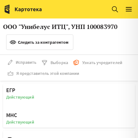
Италия
Ирландия
Люксембург
Литва
ООО "Унибелус ИТЦ", УНП 100083970
Латвия
Македония
Следить за контрагентом
Нидерланды
Норвегия
Словения
Сербия
Исправить
Выборка
Узнать учредителей
Франция
Финляндия
Я представитель этой компании
Швеция
Эстония
ЕГР
Мальта
Действующий
МНС
Действующий