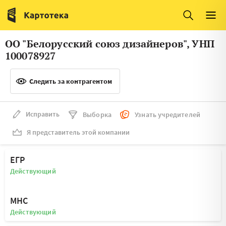
Италия
Ирландия
Люксембург
Литва
ОО "Белорусский союз дизайнеров", УНП
Латвия
Македония
100078927
Нидерланды
Норвегия
Следить за контрагентом
Словения
Сербия
Франция
Финляндия
Исправить
Выборка
Узнать учредителей
Я представитель этой компании
Швеция
Эстония
Мальта
ЕГР
Действующий
МНС
Действующий