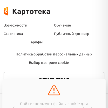
Возможности
Обучение
Статистика
Публичный договор
Тарифы
Политика обработки персональных данных
Выбор настроек cookie
НАПИСАТЬ ПИСЬМО
Сайт использует файлы cookie для
©2015 - 2026 Kartoteka.by Все права защищены.