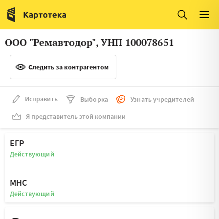
Италия
Ирландия
Люксембург
Литва
ООО "Ремавтодор", УНП 100078651
Латвия
Македония
Следить за контрагентом
Нидерланды
Норвегия
Словения
Сербия
Исправить
Выборка
Узнать учредителей
Франция
Финляндия
Я представитель этой компании
Швеция
Эстония
ЕГР
Мальта
Действующий
МНС
Действующий