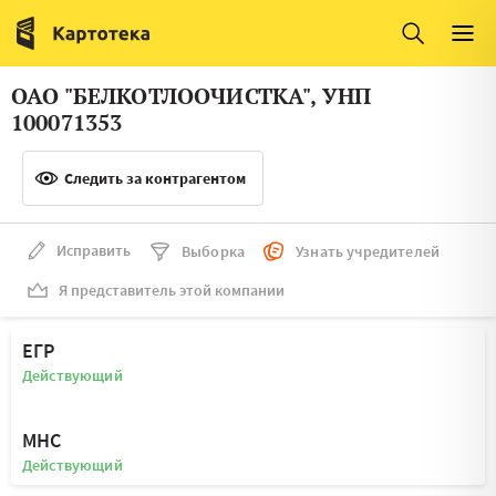
Италия
Ирландия
Люксембург
Литва
ОАО "БЕЛКОТЛООЧИСТКА", УНП
Латвия
Македония
100071353
Нидерланды
Норвегия
Следить за контрагентом
Словения
Сербия
Франция
Финляндия
Исправить
Выборка
Узнать учредителей
Я представитель этой компании
Швеция
Эстония
Мальта
ЕГР
Действующий
МНС
Действующий