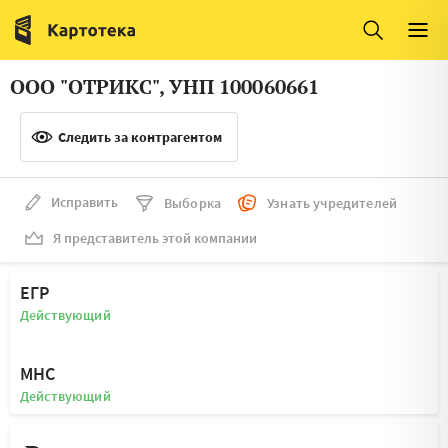
Италия
Ирландия
Люксембург
Литва
ООО "ОТРИКС", УНП 100060661
Латвия
Македония
Следить за контрагентом
Нидерланды
Норвегия
Словения
Сербия
Исправить
Выборка
Узнать учредителей
Франция
Финляндия
Я представитель этой компании
Швеция
Эстония
ЕГР
Мальта
Действующий
МНС
Действующий