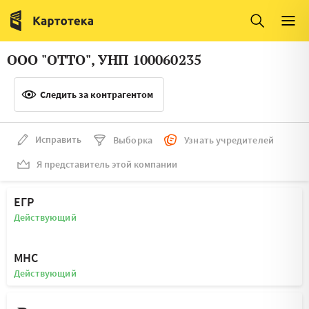
Италия
Ирландия
Люксембург
Литва
ООО "ОТТО", УНП 100060235
Латвия
Македония
Следить за контрагентом
Нидерланды
Норвегия
Словения
Сербия
Исправить
Выборка
Узнать учредителей
Франция
Финляндия
Я представитель этой компании
Швеция
Эстония
ЕГР
Мальта
Действующий
МНС
Действующий