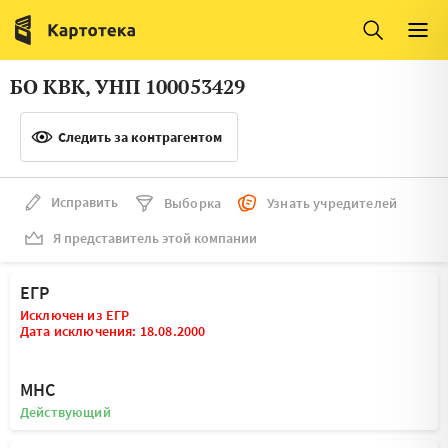
Италия
Ирландия
Люксембург
Литва
БО КВК, УНП 100053429
Латвия
Македония
Следить за контрагентом
Нидерланды
Норвегия
Словения
Сербия
Исправить
Выборка
Узнать учредителей
Франция
Финляндия
Я представитель этой компании
Швеция
Эстония
ЕГР
Мальта
Исключен из ЕГР
Дата исключения: 18.08.2000
МНС
Действующий