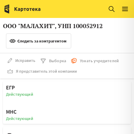
Италия
Ирландия
Люксембург
Литва
ООО "МАЛАХИТ", УНП 100052912
Латвия
Македония
Следить за контрагентом
Нидерланды
Норвегия
Словения
Сербия
Исправить
Выборка
Узнать учредителей
Франция
Финляндия
Я представитель этой компании
Швеция
Эстония
ЕГР
Мальта
Действующий
МНС
Действующий