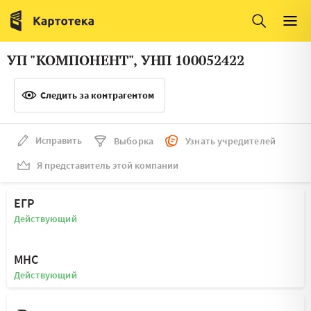
Италия
Ирландия
Люксембург
Литва
УП "КОМПОНЕНТ", УНП 100052422
Латвия
Македония
Следить за контрагентом
Нидерланды
Норвегия
Словения
Сербия
Исправить
Выборка
Узнать учредителей
Франция
Финляндия
Я представитель этой компании
Швеция
Эстония
ЕГР
Мальта
Действующий
МНС
Действующий