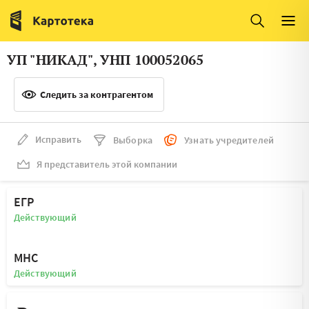
Италия
Ирландия
Люксембург
Литва
УП "НИКАД", УНП 100052065
Латвия
Македония
Следить за контрагентом
Нидерланды
Норвегия
Словения
Сербия
Исправить
Выборка
Узнать учредителей
Франция
Финляндия
Я представитель этой компании
Швеция
Эстония
ЕГР
Мальта
Действующий
МНС
Действующий