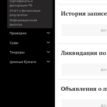
Сертификаты и
декларации РБ
Отчёт о финансовых
История записе
результатах
Информационная
выписка
Дос
Проверки
Суды
Ликвидация по
Тендеры
Ценные бумаги
Дос
Объявления о 
Дос