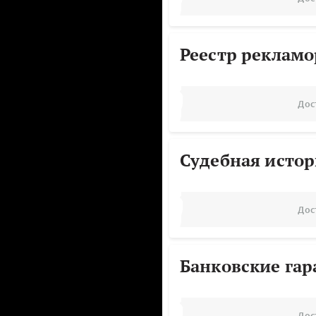
Реестр реклам
Дос
Судебная исто
Дос
Банковские га
Дос