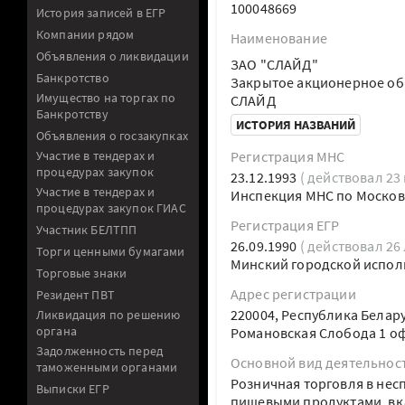
100048669
История записей в ЕГР
Компании рядом
Наименование
Объявления о ликвидации
ЗАО "СЛАЙД"
Банкротство
Закрытое акционерное о
Имущество на торгах по
СЛАЙД
Банкротству
ИСТОРИЯ НАЗВАНИЙ
Объявления о госзакупках
Участие в тендерах и
Регистрация МНС
процедурах закупок
23.12.1993
( действовал 23 
Участие в тендерах и
Инспекция МНС по Москов
процедурах закупок ГИАС
Регистрация ЕГР
Участник БЕЛТПП
26.09.1990
( действовал 26 
Торги ценными бумагами
Минский городской испол
Торговые знаки
Адрес регистрации
Резидент ПВТ
220004, Республика Белару
Ликвидация по решению
органа
Романовская Слобода 1 оф
Задолженность перед
Основной вид деятельнос
таможенными органами
Розничная торговля в не
Выписки ЕГР
пищевыми продуктами, вк