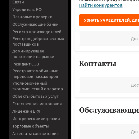
Связи
Найти конкурентов
Учредитель РФ
Плановые проверки
УЗНАТЬ УЧРЕДИТЕЛЕЙ, ДИ
Обслуживающие банки
Регистр производителей
Реестр недобросовестных
Дос
поставщиков
Доминирующее
положение на рынке
Контакты
Резидент СЭЗ
Реестр автомобильных
перевозок пассажиров
Уполномоченный
Дос
экономический оператор
Объекты бытовых услуг
Естественная монополия
Обслуживающи
Лицензии ЕРЛ
Исторические лицензии
Торговые объекты
Дос
Аттестаты соответствия