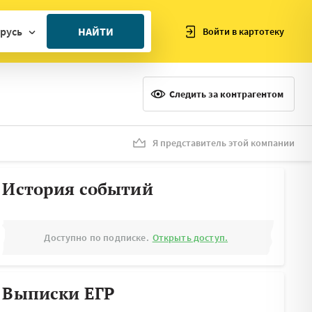
русь
НАЙТИ
Войти в картотеку
ан
ия
Следить за контрагентом
ия
ния
Я представитель этой компании
я
История событий
Доступно по подписке.
Открыть доступ.
Выписки ЕГР