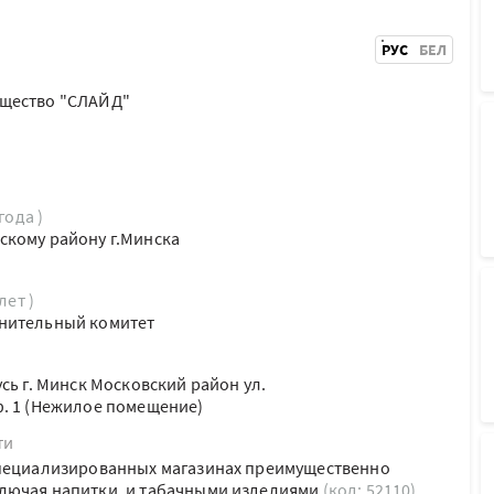
РУС
БЕЛ
бщество "СЛАЙД"
года )
скому району г.Минска
лет )
нительный комитет
сь г. Минск Московский район ул.
. 1 (Нежилое помещение)
ти
специализированных магазинах преимущественно
лючая напитки, и табачными изделиями
(код: 52110)