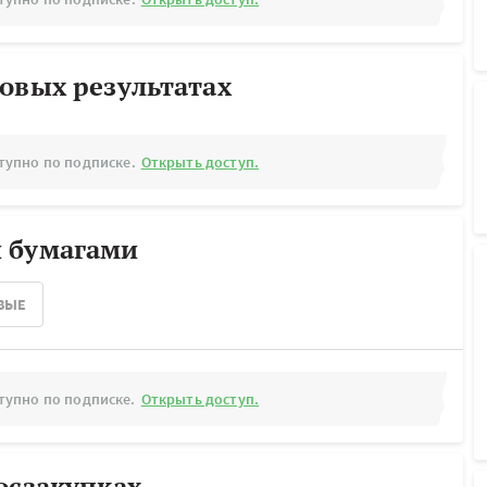
овых результатах
тупно по подписке.
Открыть доступ.
 бумагами
ВЫЕ
тупно по подписке.
Открыть доступ.
осзакупках