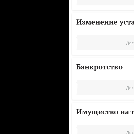
Изменение уст
Дос
Банкротство
Дос
Имущество на т
Дос