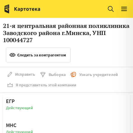
Италия
Ирландия
Люксембург
Литва
21-я центральная районная поликлиника
Латвия
Македония
Заводского района г.Минска, УНП
100044727
Нидерланды
Норвегия
Словения
Следить за контрагентом
Сербия
Франция
Финляндия
Исправить
Выборка
Узнать учредителей
Швеция
Эстония
Я представитель этой компании
Мальта
ЕГР
Действующий
МНС
Действующий