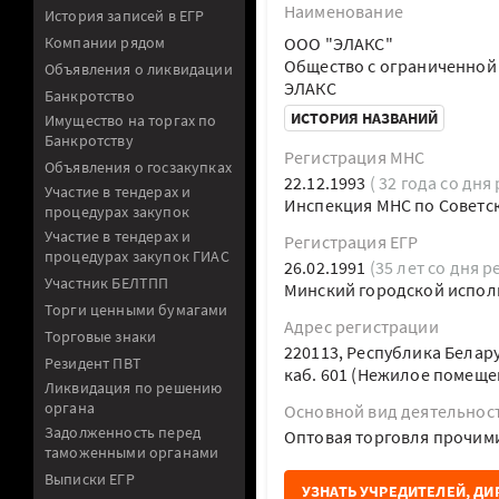
Наименование
История записей в ЕГР
Компании рядом
ООО "ЭЛАКС"
Общество с ограниченной
Объявления о ликвидации
ЭЛАКС
Банкротство
ИСТОРИЯ НАЗВАНИЙ
Имущество на торгах по
Банкротству
Регистрация МНС
Объявления о госзакупках
22.12.1993
( 32 года со дня
Участие в тендерах и
Инспекция МНС по Советск
процедурах закупок
Участие в тендерах и
Регистрация ЕГР
процедурах закупок ГИАС
26.02.1991
(35 лет со дня р
Участник БЕЛТПП
Минский городской испол
Торги ценными бумагами
Адрес регистрации
Торговые знаки
220113, Республика Белару
Резидент ПВТ
каб. 601 (Нежилое помеще
Ликвидация по решению
органа
Основной вид деятельнос
Задолженность перед
Оптовая торговля прочим
таможенными органами
Выписки ЕГР
УЗНАТЬ УЧРЕДИТЕЛЕЙ, ДИ