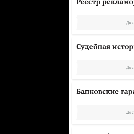
Реестр реклам
Дос
Судебная исто
Дос
Банковские га
Дос