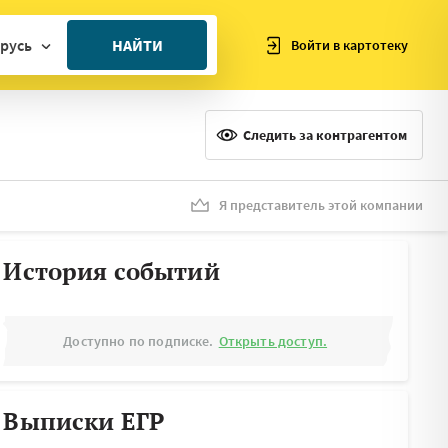
русь
НАЙТИ
Войти в картотеку
ан
ия
Следить за контрагентом
ия
ния
Я представитель этой компании
я
История событий
Доступно по подписке.
Открыть доступ.
Выписки ЕГР