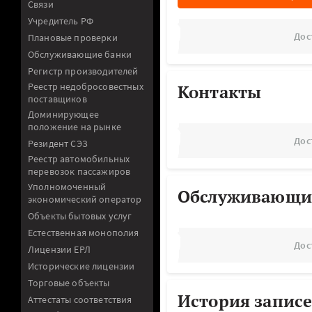
Связи
Учредитель РФ
Дос
Плановые проверки
Обслуживающие банки
Регистр производителей
Реестр недобросовестных
Контакты
поставщиков
Доминирующее
положение на рынке
Дос
Резидент СЭЗ
Реестр автомобильных
перевозок пассажиров
Уполномоченный
Обслуживающи
экономический оператор
Объекты бытовых услуг
Естественная монополия
Дос
Лицензии ЕРЛ
Исторические лицензии
Торговые объекты
История записе
Аттестаты соответствия