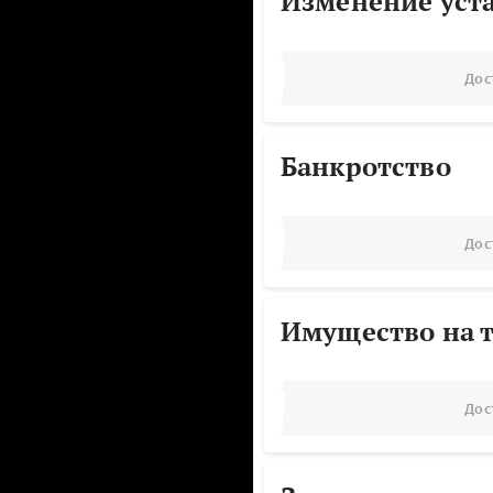
Изменение уст
Дос
Банкротство
Дос
Имущество на т
Дос