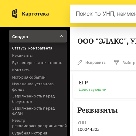
Бел
Сводка
ООО "ЭЛАКС", 
Авс
Статусы контрагента
Гер
Реквизиты
Люк
Исправить
Бухгалтерская отчетность
Выбор
Контакты
Нид
История событий
Фра
ЕГР
Изменение уставного
фонда
Действующий
Мал
Задолженность перед
бюджетом
Реквизиты
Задолженность перед
ФСЗН
Реестр
УНП
рекламораспространителей
100044303
Судебная история