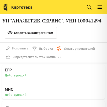
Италия
Ирландия
Люксембург
Литва
УП "АНАЛИТИК-СЕРВИС", УНП 100041294
Латвия
Македония
Следить за контрагентом
Нидерланды
Норвегия
Словения
Сербия
Исправить
Выборка
Узнать учредителей
Франция
Финляндия
Я представитель этой компании
Швеция
Эстония
ЕГР
Мальта
Действующий
МНС
Действующий