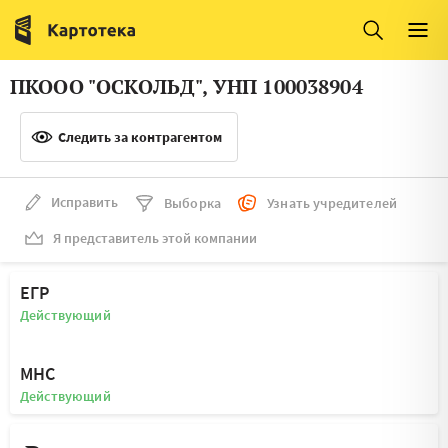
Италия
Ирландия
Люксембург
Литва
ПКООО "ОСКОЛЬД", УНП 100038904
Латвия
Македония
Следить за контрагентом
Нидерланды
Норвегия
Словения
Сербия
Исправить
Выборка
Узнать учредителей
Франция
Финляндия
Я представитель этой компании
Швеция
Эстония
ЕГР
Мальта
Действующий
МНС
Действующий