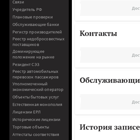
Связи
Дос
Учредитель РФ
Плановые проверки
Обслуживающие банки
Контакты
Регистр производителей
Реестр недобросовестных
поставщиков
Доминирующее
Дос
положение на рынке
Резидент СЭЗ
Реестр автомобильных
перевозок пассажиров
Обслуживающи
Уполномоченный
экономический оператор
Объекты бытовых услуг
Дос
Естественная монополия
Лицензии ЕРЛ
Исторические лицензии
История записе
Торговые объекты
Аттестаты соответствия