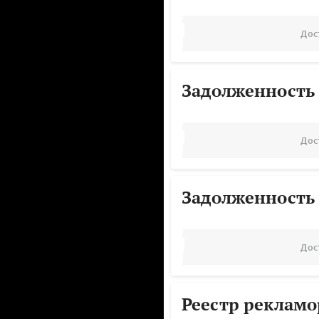
Дос
Задолженность
Дос
Задолженность
Дос
Реестр реклам