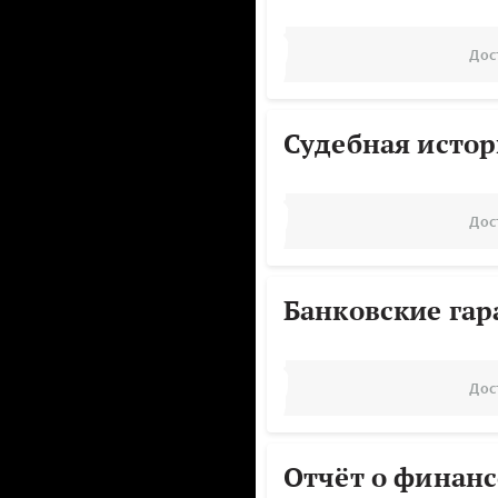
Дос
Судебная исто
Дос
Банковские га
Дос
Отчёт о финанс