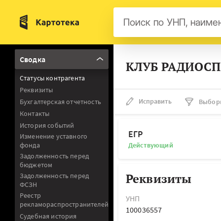
Бел
Сводка
КЛУБ РАДИОСП
Авс
Статусы контрагента
Гер
Реквизиты
Люк
Исправить
Бухгалтерская отчетность
Выбор
Контакты
Нид
История событий
Фра
ЕГР
Изменение уставного
фонда
Действующий
Мал
Задолженность перед
бюджетом
Реквизиты
Задолженность перед
ФСЗН
Реестр
УНП
рекламораспространителей
100036557
Судебная история