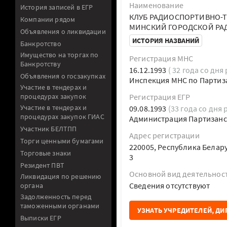
Наименование
История записей в ЕГР
КЛУБ РАДИОСПОРТИВНО-
Компании рядом
МИНСКИЙ ГОРОДСКОЙ РА
Объявления о ликвидации
ИСТОРИЯ НАЗВАНИЙ
Банкротство
Имущество на торгах по
Регистрация МНС
Банкротству
16.12.1993
( 32 года со дня
Объявления о госзакупках
Инспекция МНС по Партиз
Участие в тендерах и
процедурах закупок
Регистрация ЕГР
Участие в тендерах и
09.08.1993
(33 года со дня 
процедурах закупок ГИАС
Администрация Партизанск
Участник БЕЛТПП
Адрес регистрации
Торги ценными бумагами
220005, Республика Белару
Торговые знаки
3
Резидент ПВТ
Основной вид деятельнос
Ликвидация по решению
Cведения отсутствуют
органа
Задолженность перед
таможенными органами
УЗНАТЬ УЧРЕДИТЕЛЕЙ, ДИ
Выписки ЕГР