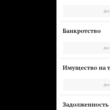
Дос
Банкротство
Дос
Имущество на т
Дос
Задолженность