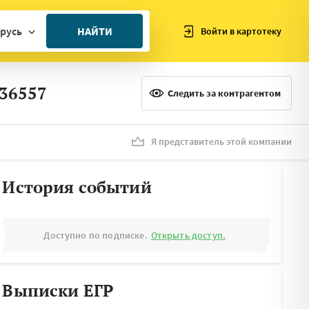
русь
НАЙТИ
Войти в картотеку
ан
36557
ия
Следить за контрагентом
ия
ния
Я представитель этой компании
я
История событий
Доступно по подписке.
Открыть доступ.
Выписки ЕГР