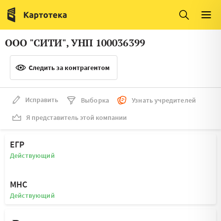
Италия
Ирландия
Люксембург
Литва
ООО "СИТИ", УНП 100036399
Латвия
Македония
Следить за контрагентом
Нидерланды
Норвегия
Словения
Сербия
Исправить
Выборка
Узнать учредителей
Франция
Финляндия
Я представитель этой компании
Швеция
Эстония
ЕГР
Мальта
Действующий
МНС
Действующий