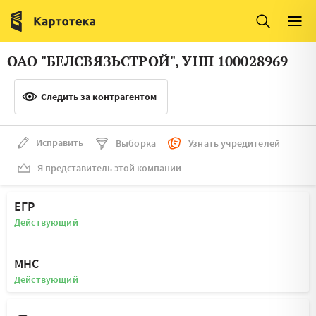
Италия
Ирландия
Люксембург
Литва
ОАО "БЕЛСВЯЗЬСТРОЙ", УНП 100028969
Латвия
Македония
Следить за контрагентом
Нидерланды
Норвегия
Словения
Сербия
Исправить
Выборка
Узнать учредителей
Франция
Финляндия
Я представитель этой компании
Швеция
Эстония
ЕГР
Мальта
Действующий
МНС
Действующий