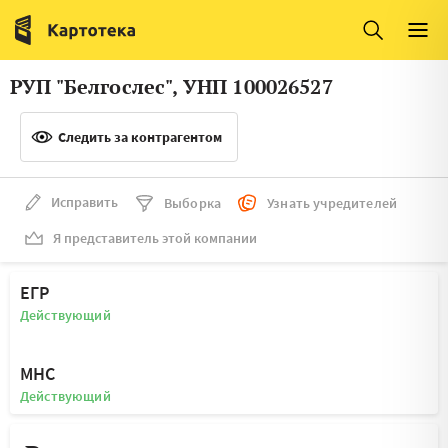
Италия
Ирландия
Люксембург
Литва
РУП "Белгослес", УНП 100026527
Латвия
Македония
Следить за контрагентом
Нидерланды
Норвегия
Словения
Сербия
Исправить
Выборка
Узнать учредителей
Франция
Финляндия
Я представитель этой компании
Швеция
Эстония
ЕГР
Мальта
Действующий
МНС
Действующий